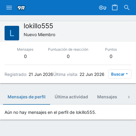
lokillo555
L
Nuevo Miembro
Mensajes
Puntuación de reacción
Puntos
0
0
0
Registrado
21 Jun 2026
Última visita
22 Jun 2026
Buscar
Mensajes de perfil
Última actividad
Mensajes
Acer
Aún no hay mensajes en el perfil de lokillo555.