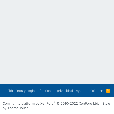
Términos y reglas
Política de privacidad
Ayuda
Inicio
R
S
S
®
Community platform by XenForo
© 2010-2022 XenForo Ltd.
|
Style
by ThemeHouse