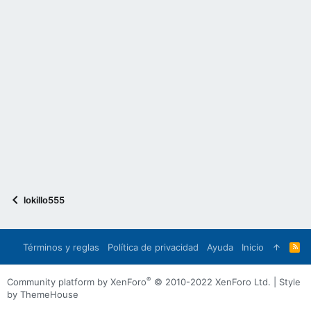
lokillo555
Términos y reglas
Política de privacidad
Ayuda
Inicio
R
S
S
®
Community platform by XenForo
© 2010-2022 XenForo Ltd.
|
Style
by ThemeHouse