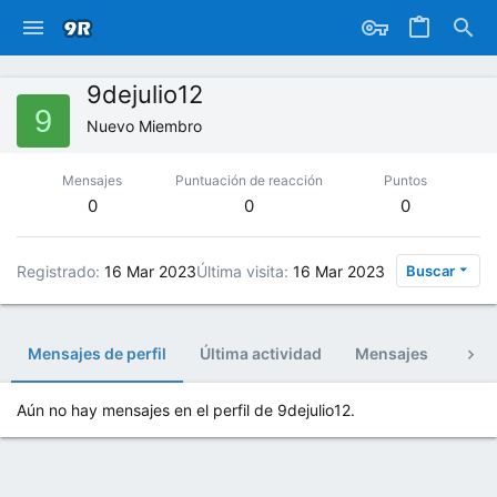
9dejulio12
9
Nuevo Miembro
Mensajes
Puntuación de reacción
Puntos
0
0
0
Registrado
16 Mar 2023
Última visita
16 Mar 2023
Buscar
Mensajes de perfil
Última actividad
Mensajes
Acer
Aún no hay mensajes en el perfil de 9dejulio12.