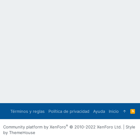
Términos y reglas
Política de privacidad
Ayuda
Inicio
R
S
S
®
Community platform by XenForo
© 2010-2022 XenForo Ltd.
|
Style
by ThemeHouse