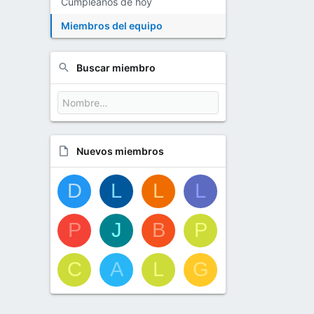
Cumpleaños de hoy
Miembros del equipo
Buscar miembro
Nuevos miembros
D
L
L
L
P
J
B
P
C
A
L
G