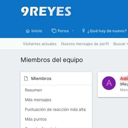
Inicio
Foros
¿Qué hay de nuevo?
Visitantes actuales
Nuevos mensajes de perfil
Buscar 
Miembros del equipo
Miembros
Adm
A
9Re
Men
Resumen
Más mensajes
Puntuación de reacción más alta
Más puntos