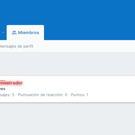
Miembros
mensajes de perfil
inistrador
yes
sajes
5
Puntuación de reacción
0
Puntos
1