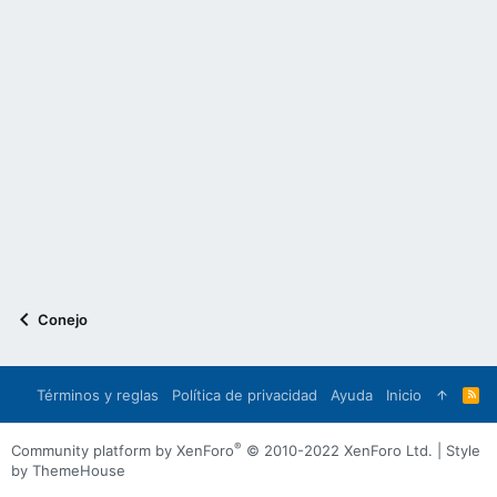
Conejo
Términos y reglas
Política de privacidad
Ayuda
Inicio
R
S
S
®
Community platform by XenForo
© 2010-2022 XenForo Ltd.
|
Style
by ThemeHouse