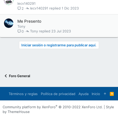
lecv140291
lecv140291
1 Dic 2023
2
Me Presento
Tony
Tony
23 Jul 2023
0
Iniciar sesión o registrarme para publicar aquí.
Foro General
Términos y reglas
Política de privacidad
Ayuda
Inicio
R
S
S
®
Community platform by XenForo
© 2010-2022 XenForo Ltd.
|
Style
by ThemeHouse