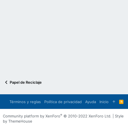
Papel de Reciclaje
Términos y reglas
Política de privacidad
Ayuda
Inicio
R
S
S
®
Community platform by XenForo
© 2010-2022 XenForo Ltd.
|
Style
by ThemeHouse